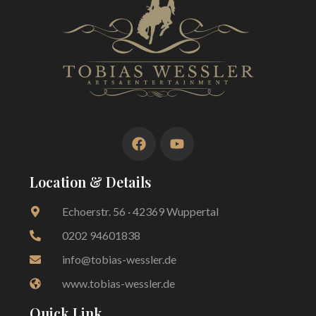
Mehr Infos
Mehr Infos
Mehr Infos
Location & Details
Echoerstr. 56 · 42369 Wuppertal
0202 94601838
info@tobias-wessler.de
www.tobias-wessler.de
Quick Link