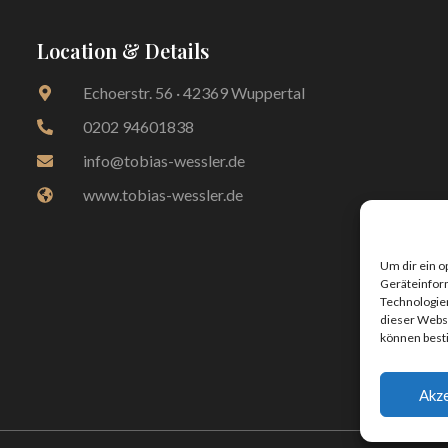
Location & Details
Echoerstr. 56 · 42369 Wuppertal
0202 94601838
info@tobias-wessler.de
www.tobias-wessler.de
Um dir ein o
Geräteinfor
Technologien
dieser Websi
können best
Akze