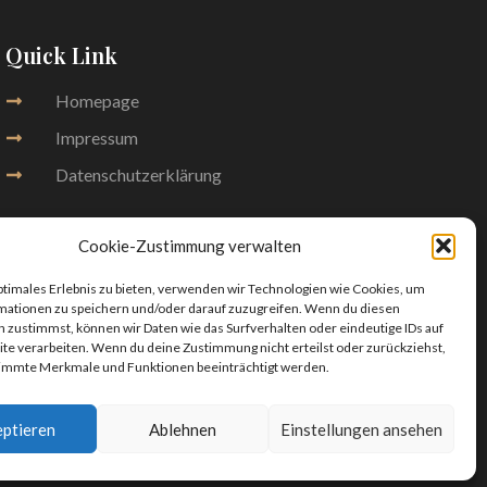
Quick Link
Homepage
Impressum
Datenschutzerklärung
Cookie-Zustimmung verwalten
ptimales Erlebnis zu bieten, verwenden wir Technologien wie Cookies, um
mationen zu speichern und/oder darauf zuzugreifen. Wenn du diesen
 zustimmst, können wir Daten wie das Surfverhalten oder eindeutige IDs auf
te verarbeiten. Wenn du deine Zustimmung nicht erteilst oder zurückziehst,
immte Merkmale und Funktionen beeinträchtigt werden.
ptieren
Ablehnen
Einstellungen ansehen